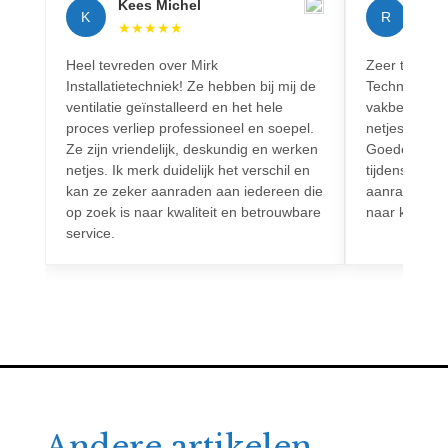
Kees Michel
Rich
K
R
★
★
★
★
★
★
★
Heel tevreden over Mirk
Zeer tevreden
Installatietechniek! Ze hebben bij mij de
Techniek! Pr
ventilatie geïnstalleerd en het hele
vakbekwaam.
proces verliep professioneel en soepel.
netjes en vo
Ze zijn vriendelijk, deskundig en werken
Goede commun
netjes. Ik merk duidelijk het verschil en
tijdens het h
kan ze zeker aanraden aan iedereen die
aanrader voo
op zoek is naar kwaliteit en betrouwbare
naar kwalitei
service.
Andere artikelen.