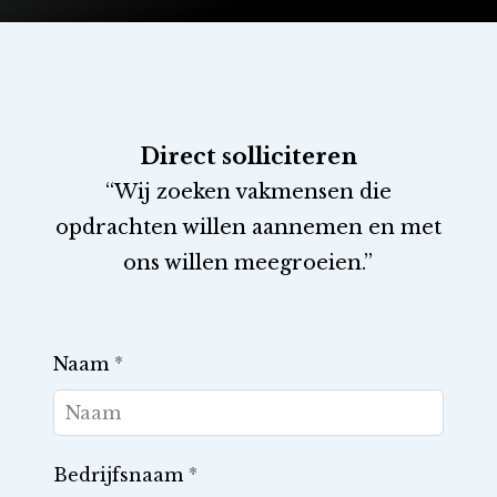
Direct solliciteren
“Wij zoeken vakmensen die
opdrachten willen aannemen en met
ons willen meegroeien.”
Leave
Naam
*
this
field
blank
Bedrijfsnaam
*