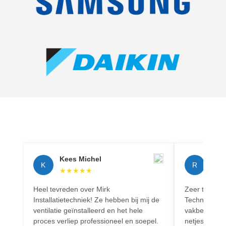
Kees Michel
Rich
K
R
★
★
★
★
★
★
★
Heel tevreden over Mirk
Zeer tevreden
Installatietechniek! Ze hebben bij mij de
Techniek! Pr
ventilatie geïnstalleerd en het hele
vakbekwaam.
proces verliep professioneel en soepel.
netjes en vo