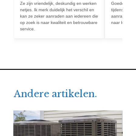
Ze zijn vriendelijk, deskundig en werken
Goede commun
netjes. Ik merk duidelijk het verschil en
tijdens het h
kan ze zeker aanraden aan iedereen die
aanrader voo
op zoek is naar kwaliteit en betrouwbare
naar kwalitei
service.
Andere artikelen.