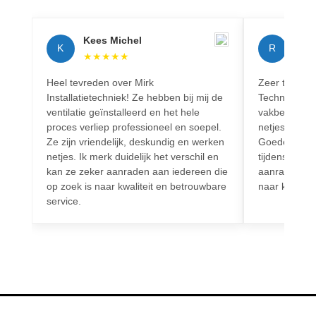
Kees Michel
Rich
K
R
★
★
★
★
★
★
★
Heel tevreden over Mirk
Zeer tevreden
Installatietechniek! Ze hebben bij mij de
Techniek! Pr
ventilatie geïnstalleerd en het hele
vakbekwaam.
proces verliep professioneel en soepel.
netjes en vo
Ze zijn vriendelijk, deskundig en werken
Goede commun
netjes. Ik merk duidelijk het verschil en
tijdens het h
kan ze zeker aanraden aan iedereen die
aanrader voo
op zoek is naar kwaliteit en betrouwbare
naar kwalitei
service.