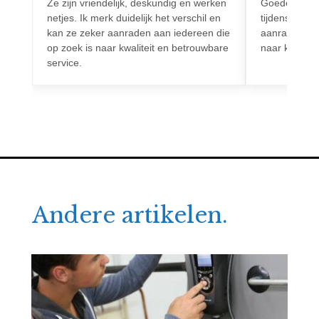
Ze zijn vriendelijk, deskundig en werken
Goede commun
netjes. Ik merk duidelijk het verschil en
tijdens het h
kan ze zeker aanraden aan iedereen die
aanrader voo
op zoek is naar kwaliteit en betrouwbare
naar kwalitei
service.
Andere artikelen.