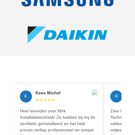
Kees Michel
Rich
K
R
★
★
★
★
★
★
★
Heel tevreden over Mirk
Zeer tevreden
Installatietechniek! Ze hebben bij mij de
Techniek! Pr
ventilatie geïnstalleerd en het hele
vakbekwaam.
proces verliep professioneel en soepel.
netjes en vo