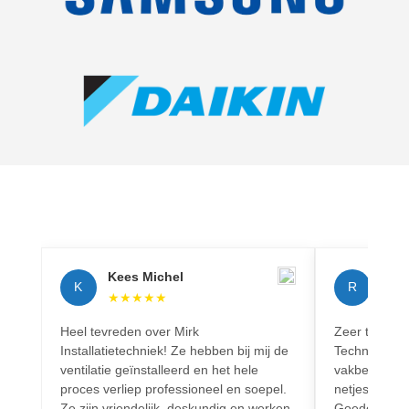
Kees Michel
Rich
K
R
★
★
★
★
★
★
★
Heel tevreden over Mirk
Zeer tevreden
Installatietechniek! Ze hebben bij mij de
Techniek! Pr
ventilatie geïnstalleerd en het hele
vakbekwaam.
proces verliep professioneel en soepel.
netjes en vo
Ze zijn vriendelijk, deskundig en werken
Goede commun