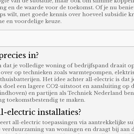
ogte van de subsidie, maar ook om slimme koppel
ing en de waarde voor de toekomst. Of je nu beni
s wilt, met goede kennis over hoeveel subsidie krij
me en voordelige keuze.
precies in?
en dat je volledige woning of bedrijfspand draait op
ig over op technieken zoals warmtepompen, elektri
uisbatterijen. Het idee achter all-electric is dat j
ls doel een lagere CO2-uitstoot en aansluiting op d
indhoven) en partijen als Techniek Nederland bena
ing toekomstbestendig te maken.
electric installaties?
rt all-electric toepassingen via aantrekkelijke sub
e verduurzaming van woningen en draagt bij aan 