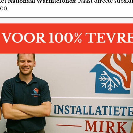
het Nationaal Warmtefonds:
Naast directe subsid
000.