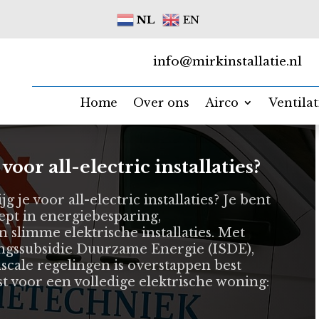
NL
EN
info@mirkinstallatie.nl
Home
Over ons
Airco
Ventila
voor all-electric installaties?
jg je voor all-electric installaties? Je bent
iept in energiebesparing,
limme elektrische installaties. Met
ingssubsidie Duurzame Energie (ISDE),
iscale regelingen is overstappen best
est voor een volledige elektrische woning: