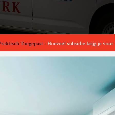
aktisch Toegepast
-
Hoeveel subsidie krijg je voor a