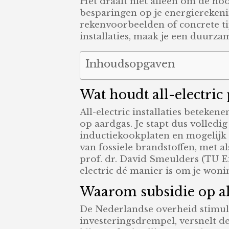
Het draait niet alleen om de ho
besparingen op je energiereken
rekenvoorbeelden of concrete tip
installaties, maak je een duurza
Inhoudsopgaven
Wat houdt all-electric 
All-electric installaties beteken
op aardgas. Je stapt dus volled
inductiekookplaten en mogelijk th
van fossiele brandstoffen, met a
prof. dr. David Smeulders (TU E
electric dé manier is om je won
Waarom subsidie op all-
De Nederlandse overheid stimulee
investeringsdrempel, versnelt d