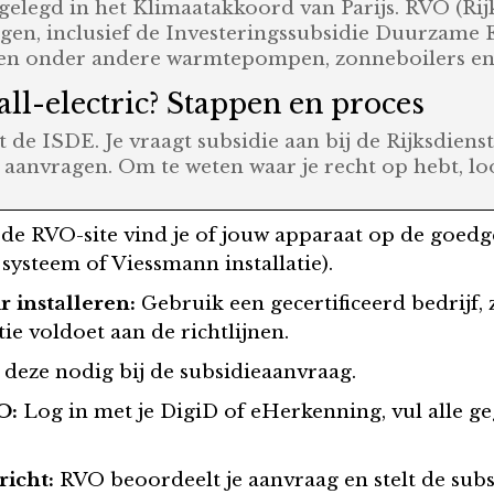
stgelegd in het Klimaatakkoord van Parijs. RVO (
gen, inclusief de Investeringssubsidie Duurzame
en onder andere warmtepompen, zonneboilers en 
all-electric? Stappen en proces
eldt de ISDE. Je vraagt subsidie aan bij de Rijksd
an aanvragen. Om te weten waar je recht op hebt, l
de RVO-site vind je of jouw apparaat op de goedgeke
steem of Viessmann installatie).
r installeren:
Gebruik een gecertificeerd bedrijf, 
tie voldoet aan de richtlijnen.
 deze nodig bij de subsidieaanvraag.
O:
Log in met je DigiD of eHerkenning, vul alle g
richt:
RVO beoordeelt je aanvraag en stelt de subsi