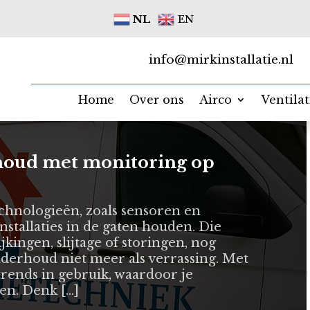
NL
EN
info@mirkinstallatie.nl
Home
Over ons
Airco
Ventila
houd met monitoring op
chnologieën, zoals sensoren en
stallaties in de gaten houden. Die
kingen, slijtage of storingen, nog
nderhoud niet meer als verrassing. Met
trends in gebruik, waardoor je
en. Denk […]