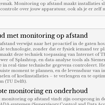
ngemak. Monitoring op afstand maakt installaties 
 controle over jouw apparatuur, ook als je er zelf 
ud met monitoring op afstand
tand verwijst naar het proactief in de gaten hou
le technologie, zonder dat er fysiek iemand ter pla
 maakt deze techniek toepassing van Internet of T
ewer of Splashtop, en data-analyse tools als Sie
 in real-time technische gegevens controleert. He
iste moment te plannen, en de levensduur van inst
en of koelinstallaties – te verlengen en te optim
em (TU Delft).
ote monitoring en onderhoud
onitoring op afstand vindt zijn oorsprong in de 
SCADA-systemen (Supervisory Control and Data Acqu