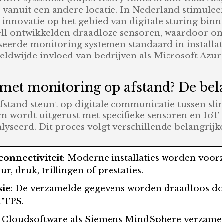
 vanuit een andere locatie. In Nederland stimulee
novatie op het gebied van digitale sturing binne
ll ontwikkelden draadloze sensoren, waardoor ond
seerde monitoring systemen standaard in installa
dwijde invloed van bedrijven als Microsoft Azur
et monitoring op afstand? De bela
stand steunt op digitale communicatie tussen sl
em wordt uitgerust met specifieke sensoren en IoT
yseerd. Dit proces volgt verschillende belangrijk
connectiviteit
: Moderne installaties worden voo
, druk, trillingen of prestaties.
sie
: De verzamelde gegevens worden draadloos do
TTPS.
: Cloudsoftware als Siemens MindSphere verzamelt