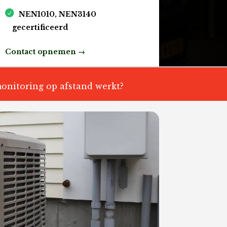
NEN1010, NEN3140
gecertificeerd
Contact opnemen →
onitoring op afstand werkt?