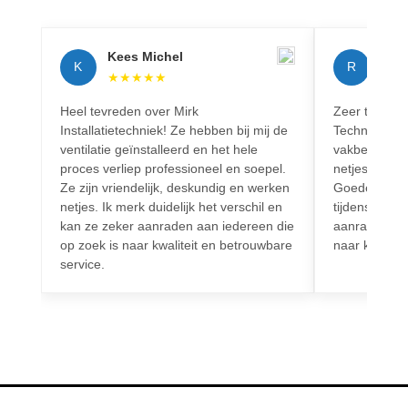
Kees Michel
Rich
K
R
★
★
★
★
★
★
★
Heel tevreden over Mirk
Zeer tevreden
Installatietechniek! Ze hebben bij mij de
Techniek! Pr
ventilatie geïnstalleerd en het hele
vakbekwaam.
proces verliep professioneel en soepel.
netjes en vo
Ze zijn vriendelijk, deskundig en werken
Goede commun
netjes. Ik merk duidelijk het verschil en
tijdens het h
kan ze zeker aanraden aan iedereen die
aanrader voo
op zoek is naar kwaliteit en betrouwbare
naar kwalitei
service.