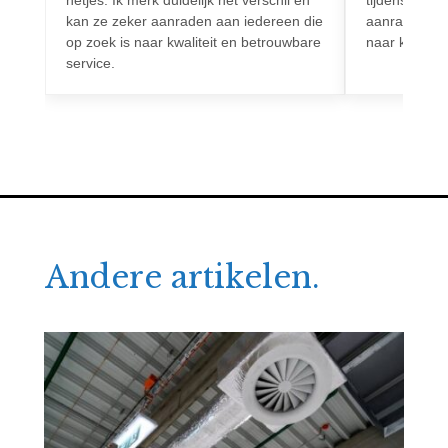
netjes. Ik merk duidelijk het verschil en
tijdens het h
kan ze zeker aanraden aan iedereen die
aanrader voo
op zoek is naar kwaliteit en betrouwbare
naar kwalitei
service.
Andere artikelen.