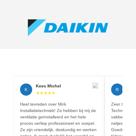
Kees Michel
Rich
K
R
★
★
★
★
★
★
★
Heel tevreden over Mirk
Zeer tevreden
Installatietechniek! Ze hebben bij mij de
Techniek! Pr
ventilatie geïnstalleerd en het hele
vakbekwaam.
proces verliep professioneel en soepel.
netjes en vo
Ze zijn vriendelijk, deskundig en werken
Goede commun