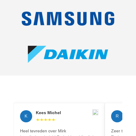
Kees Michel
Rich
K
R
★
★
★
★
★
★
★
Heel tevreden over Mirk
Zeer tevreden