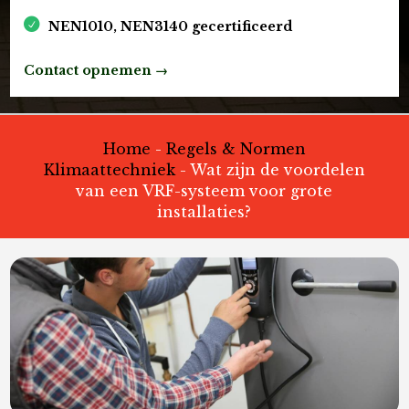
NEN1010, NEN3140 gecertificeerd
Contact opnemen →
Home
-
Regels & Normen
Klimaattechniek
-
Wat zijn de voordelen
van een VRF-systeem voor grote
installaties?