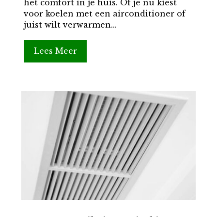
het comfort in je huis. Of je nu kiest
voor koelen met een airconditioner of
juist wilt verwarmen...
Lees Meer