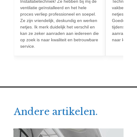
Installatietechniek! Ze hebben bij mij de
Techniek! Pr
ventilatie geïnstalleerd en het hele
vakbekwaam.
proces verliep professioneel en soepel.
netjes en vo
Ze zijn vriendelijk, deskundig en werken
Goede commun
netjes. Ik merk duidelijk het verschil en
tijdens het h
kan ze zeker aanraden aan iedereen die
aanrader voo
op zoek is naar kwaliteit en betrouwbare
naar kwalitei
service.
Andere artikelen.