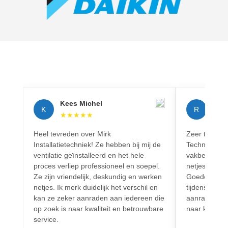
Kees Michel
Rich
K
R
★
★
★
★
★
★
★
Heel tevreden over Mirk
Zeer tevreden
Installatietechniek! Ze hebben bij mij de
Techniek! Pr
ventilatie geïnstalleerd en het hele
vakbekwaam.
proces verliep professioneel en soepel.
netjes en vo
Ze zijn vriendelijk, deskundig en werken
Goede commun
netjes. Ik merk duidelijk het verschil en
tijdens het h
kan ze zeker aanraden aan iedereen die
aanrader voo
op zoek is naar kwaliteit en betrouwbare
naar kwalitei
service.