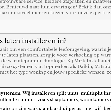
 betrouwbare service, heldere afspraken en maatwe
oor. Benieuwd naar hun ervaringen? Bekijk dan on
waarom zoveel mensen kiezen voor onze expertise
 laten installeren in?
draait om een comfortabele leefomgeving, waarin je
g te laten plaatsen, zorg je voor verkoeling op w
 de warmtepomptechnologie. Bij Mirk Installatiet
 airco systemen van topmerken als Daikin, Mitsub
et het type woning en jouw specifieke wensen, zod
 systemen
: Wij installeren split units, multisplit in
hillende ruimtes, zoals slaapkamers, woonkamers o
e airco’s zijn vaak standaard uitgerust met wifi-be