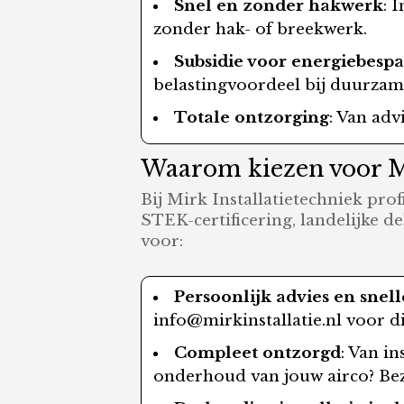
Snel en zonder hakwerk
: 
zonder hak- of breekwerk.
Subsidie voor energiebesp
belastingvoordeel bij duurzame 
Totale ontzorging
: Van adv
Waarom kiezen voor Mir
Bij Mirk Installatietechniek pro
STEK-certificering, landelijke de
voor:
Persoonlijk advies en sne
info@mirkinstallatie.nl voor di
Compleet ontzorgd
: Van i
onderhoud van jouw airco? Be