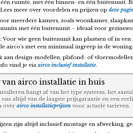
r één ruimte, met één binnen- en één buitenunit. 
 Lees meer over voordelen en prijzen op
deze pagin
e voor meerdere kamers, zoals woonkamer, slaapkam
nunits met één buitenunit – ideaal voor gezinsw
n
: Voor wie geen buitenunit kan plaatsen of in een
 airco’s met een minimaal ingreep in de woning
k aan design-modellen, plafond- of vloermodelle
nfo vind je via
airco inclusief installatie
.
an airco installatie in huis
installeren hangt af van het type systeem, het aant
 ons altijd van de laagste prijsgarantie en een eerl
na over
airco installatieprijzen
voor actuele tarieven.
ijzen zijn altijd inclusief montage en afwerking, g