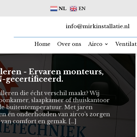
NL
EN
info@mirkinstallatie.nl
Home
Over ons
Airco
Ventila
alleren - Ervaren monteurs,
-gecertificeerd.
talleren die écht verschil maakt? Wij
 woonkamer, slaapkamer of thuiskantoor
ht de buitentemperatuur. Met jaren
eren én onderhouden van airco’s zorgen
nt van comfort en gemak. […]