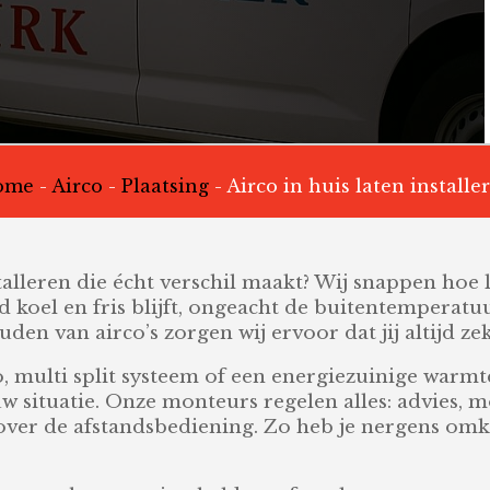
ome
-
Airco
-
Plaatsing
-
Airco in huis laten installe
stalleren die écht verschil maakt? Wij snappen hoe 
d koel en fris blijft, ongeacht de buitentemperatuu
uden van airco’s zorgen wij ervoor dat jij altijd 
co, multi split systeem of een energiezuinige war
w situatie. Onze monteurs regelen alles: advies, m
over de afstandsbediening. Zo heb je nergens omk