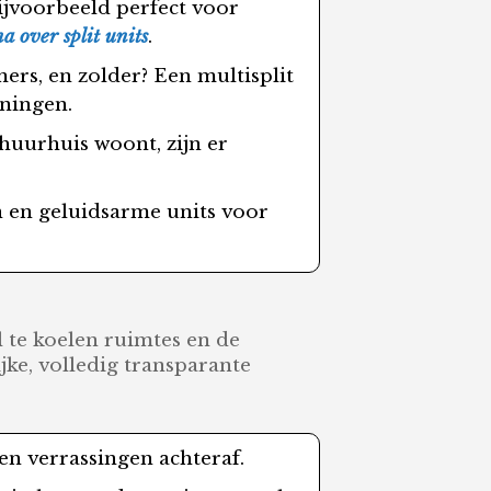
Bijvoorbeeld perfect voor
a over split units
.
ers, en zolder? Een multisplit
oningen.
 huurhuis woont, zijn er
.
n en geluidsarme units voor
al te koelen ruimtes en de
ijke, volledig transparante
een verrassingen achteraf.