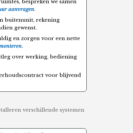
n ruimtes, bespreken we samen
4 uur aanvragen
.
n buitenunit, rekening
ndien gewenst.
uldig en zorgen voor een nette
 monteren
.
itleg over werking, bediening
nderhoudscontract voor blijvend
stalleren verschillende systemen