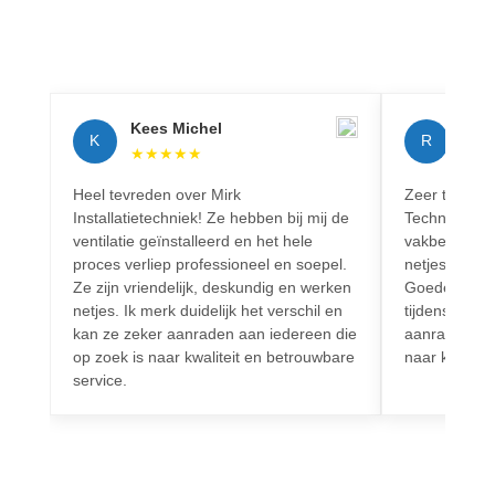
Kees Michel
Rich
K
R
★
★
★
★
★
★
★
Heel tevreden over Mirk
Zeer tevreden
Installatietechniek! Ze hebben bij mij de
Techniek! Pr
ventilatie geïnstalleerd en het hele
vakbekwaam.
proces verliep professioneel en soepel.
netjes en vo
Ze zijn vriendelijk, deskundig en werken
Goede commun
netjes. Ik merk duidelijk het verschil en
tijdens het h
kan ze zeker aanraden aan iedereen die
aanrader voo
op zoek is naar kwaliteit en betrouwbare
naar kwalitei
service.