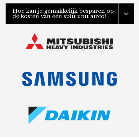
Hoe kan je gemakkelijk besparen op
de kosten van een split unit airco?