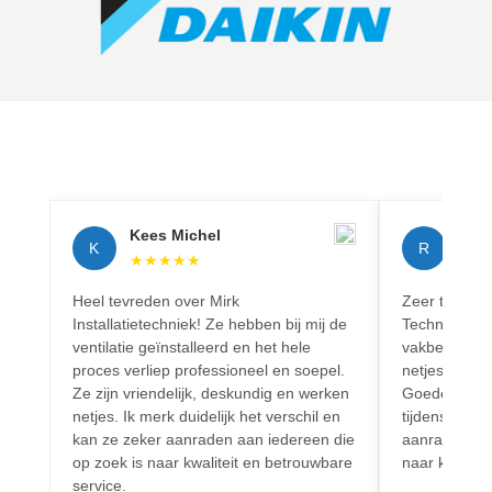
Kees Michel
Rich
K
R
★
★
★
★
★
★
★
Heel tevreden over Mirk
Zeer tevreden
Installatietechniek! Ze hebben bij mij de
Techniek! Pr
ventilatie geïnstalleerd en het hele
vakbekwaam.
proces verliep professioneel en soepel.
netjes en vo
Ze zijn vriendelijk, deskundig en werken
Goede commun
netjes. Ik merk duidelijk het verschil en
tijdens het h
kan ze zeker aanraden aan iedereen die
aanrader voo
op zoek is naar kwaliteit en betrouwbare
naar kwalitei
service.