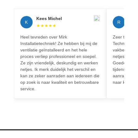
Kees Michel
Rich
K
R
★
★
★
★
★
★
★
Heel tevreden over Mirk
Zeer tevreden
Installatietechniek! Ze hebben bij mij de
Techniek! Pr
ventilatie geïnstalleerd en het hele
vakbekwaam.
proces verliep professioneel en soepel.
netjes en vo
Ze zijn vriendelijk, deskundig en werken
Goede commun
netjes. Ik merk duidelijk het verschil en
tijdens het h
kan ze zeker aanraden aan iedereen die
aanrader voo
op zoek is naar kwaliteit en betrouwbare
naar kwalitei
service.