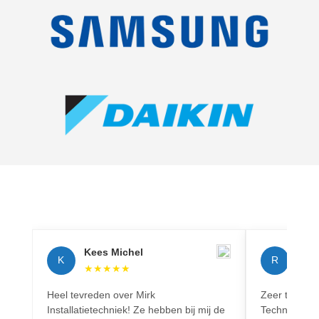
Kees Michel
Rich
K
R
★
★
★
★
★
★
★
Heel tevreden over Mirk
Zeer tevreden
Installatietechniek! Ze hebben bij mij de
Techniek! Pr