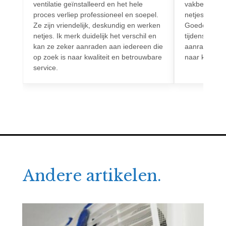
ventilatie geïnstalleerd en het hele
vakbekwaam.
proces verliep professioneel en soepel.
netjes en vo
Ze zijn vriendelijk, deskundig en werken
Goede commun
netjes. Ik merk duidelijk het verschil en
tijdens het h
kan ze zeker aanraden aan iedereen die
aanrader voo
op zoek is naar kwaliteit en betrouwbare
naar kwalitei
service.
Andere artikelen.