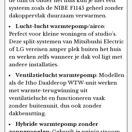
de tuin óf onder het huis kun je met een
systeem zoals de NIBE F1145 geheel zonder
dakoppervlak duurzaam verwarmen.
Lucht-lucht warmtepomp/airco
:
Perfect voor kleine woningen of studio’s.
Deze split-systemen van Mitsibushi Electric
of LG vereisen amper plek buiten het huis
en werken zelfs wanneer je dak vol ligt met
andere installaties.
Ventilatielucht warmtepomp
: Modellen
als de Itho Daalderop WTW-unit werken
met warmte-terugwinning uit
ventilatielucht en functioneren vaak
zonder buitenunit, dus ook zonder
dakbenutting.
Hybride warmtepomp zonder
zonnepanelen
: Gebruik je weinig stroom