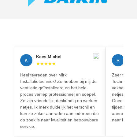
Kees Michel
Rich
K
R
★
★
★
★
★
★
★
Heel tevreden over Mirk
Zeer tevreden
Installatietechniek! Ze hebben bij mij de
Techniek! Pr
ventilatie geïnstalleerd en het hele
vakbekwaam.
proces verliep professioneel en soepel.
netjes en vo
Ze zijn vriendelijk, deskundig en werken
Goede commun
netjes. Ik merk duidelijk het verschil en
tijdens het h
kan ze zeker aanraden aan iedereen die
aanrader voo
op zoek is naar kwaliteit en betrouwbare
naar kwalitei
service.