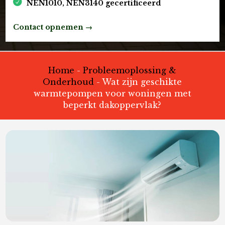
NEN1010, NEN3140 gecertificeerd
Contact opnemen →
Home
-
Probleemoplossing &
Onderhoud
-
Wat zijn geschikte
warmtepompen voor woningen met
beperkt dakoppervlak?