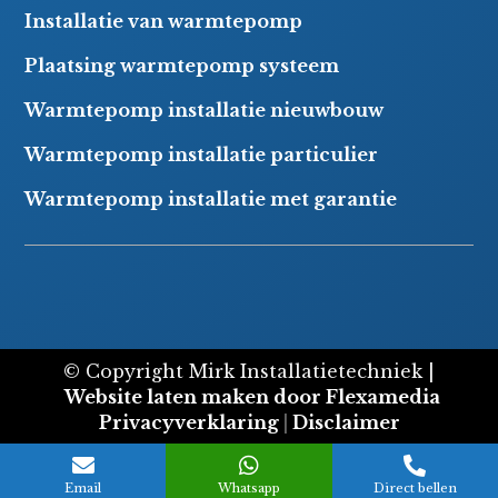
Installatie van warmtepomp
Plaatsing warmtepomp systeem
Warmtepomp installatie nieuwbouw
Warmtepomp installatie particulier
Warmtepomp installatie met garantie
© Copyright Mirk Installatietechniek |
Website laten maken door Flexamedia
Privacyverklaring
|
Disclaimer



Email
Whatsapp
Direct bellen