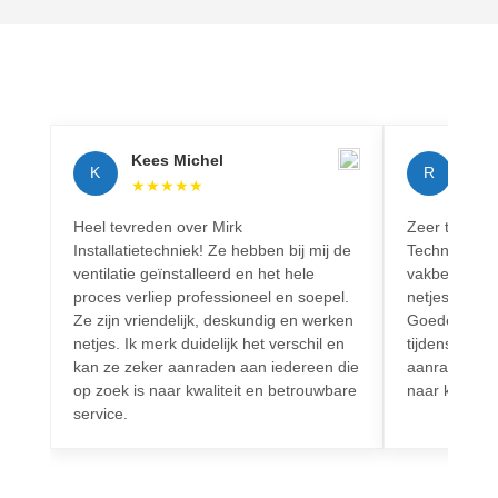
Kees Michel
Rich
K
R
★
★
★
★
★
★
★
Heel tevreden over Mirk
Zeer tevreden
Installatietechniek! Ze hebben bij mij de
Techniek! Pr
ventilatie geïnstalleerd en het hele
vakbekwaam.
proces verliep professioneel en soepel.
netjes en vo
Ze zijn vriendelijk, deskundig en werken
Goede commun
netjes. Ik merk duidelijk het verschil en
tijdens het h
kan ze zeker aanraden aan iedereen die
aanrader voo
op zoek is naar kwaliteit en betrouwbare
naar kwalitei
service.