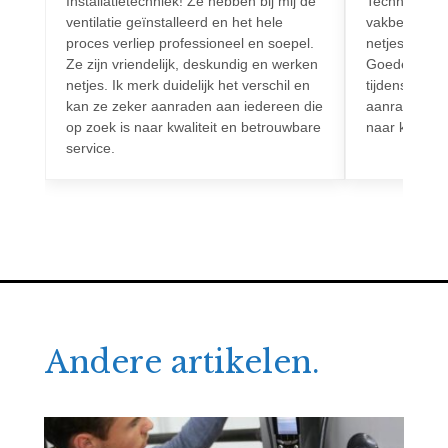
Installatietechniek! Ze hebben bij mij de
Techniek! Pr
ventilatie geïnstalleerd en het hele
vakbekwaam.
proces verliep professioneel en soepel.
netjes en vo
Ze zijn vriendelijk, deskundig en werken
Goede commun
netjes. Ik merk duidelijk het verschil en
tijdens het h
kan ze zeker aanraden aan iedereen die
aanrader voo
op zoek is naar kwaliteit en betrouwbare
naar kwalitei
service.
Andere artikelen.