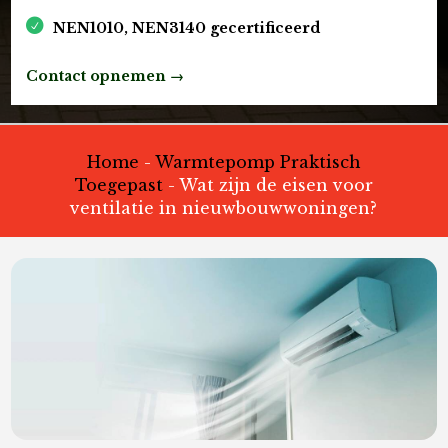
NEN1010, NEN3140 gecertificeerd
Contact opnemen →
Home
-
Warmtepomp Praktisch
Toegepast
-
Wat zijn de eisen voor
ventilatie in nieuwbouwwoningen?