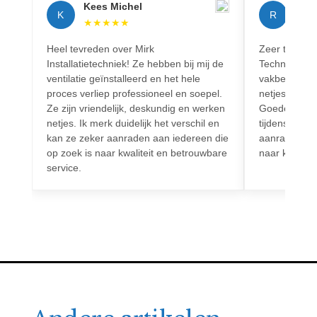
Kees Michel
Rich
K
R
★
★
★
★
★
★
★
Heel tevreden over Mirk
Zeer tevreden
Installatietechniek! Ze hebben bij mij de
Techniek! Pr
ventilatie geïnstalleerd en het hele
vakbekwaam.
proces verliep professioneel en soepel.
netjes en vo
Ze zijn vriendelijk, deskundig en werken
Goede commun
netjes. Ik merk duidelijk het verschil en
tijdens het h
kan ze zeker aanraden aan iedereen die
aanrader voo
op zoek is naar kwaliteit en betrouwbare
naar kwalitei
service.