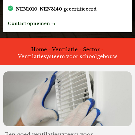
NEN1010, NEN3140 gecertificeerd
Contact opnemen →
Home
-
Ventilatie
-
Sector
-
Ventilatiesysteem voor schoolgebouw
Een goed ventilatiesysteem voor