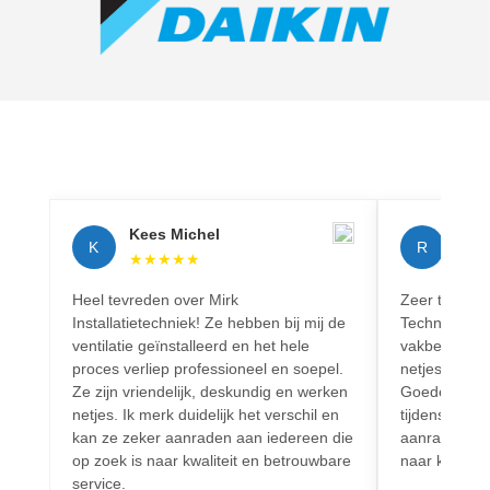
Kees Michel
Rich
K
R
★
★
★
★
★
★
★
Heel tevreden over Mirk
Zeer tevreden
Installatietechniek! Ze hebben bij mij de
Techniek! Pr
ventilatie geïnstalleerd en het hele
vakbekwaam.
proces verliep professioneel en soepel.
netjes en vo
Ze zijn vriendelijk, deskundig en werken
Goede commun
netjes. Ik merk duidelijk het verschil en
tijdens het h
kan ze zeker aanraden aan iedereen die
aanrader voo
op zoek is naar kwaliteit en betrouwbare
naar kwalitei
service.