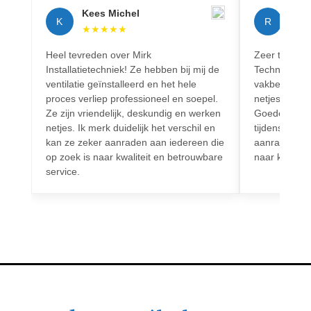
Kees Michel
Rich
K
R
★
★
★
★
★
★
★
Heel tevreden over Mirk
Zeer tevreden
Installatietechniek! Ze hebben bij mij de
Techniek! Pr
ventilatie geïnstalleerd en het hele
vakbekwaam.
proces verliep professioneel en soepel.
netjes en vo
Ze zijn vriendelijk, deskundig en werken
Goede commun
netjes. Ik merk duidelijk het verschil en
tijdens het h
kan ze zeker aanraden aan iedereen die
aanrader voo
op zoek is naar kwaliteit en betrouwbare
naar kwalitei
service.