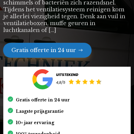
schimmels of bacteriën zich razendsnel.
Tijdens het ventilatiesysteem reinigen kom
je allerlei viezigheid tegen. Denk aan vuil in
ventilatieboxen, muffe geuren in
luchtkanalen of […]
Gratis offerte in 24 uur
Gratis offerte in 24 uur
Laagste prijsgarantie
10+ jaar ervaring
100% tevredenheid