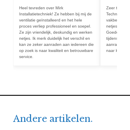
Heel tevreden over Mirk
Zeer tevreden
Installatietechniek! Ze hebben bij mij de
Techniek! Pr
ventilatie geïnstalleerd en het hele
vakbekwaam.
proces verliep professioneel en soepel.
netjes en vo
Ze zijn vriendelijk, deskundig en werken
Goede commun
netjes. Ik merk duidelijk het verschil en
tijdens het h
kan ze zeker aanraden aan iedereen die
aanrader voo
op zoek is naar kwaliteit en betrouwbare
naar kwalitei
service.
Andere artikelen.