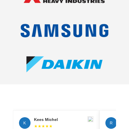
Kees Michel
Rich
K
R
★
★
★
★
★
★
★