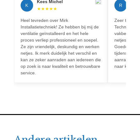
Kees Michel
Rich
K
R
★
★
★
★
★
★
★
Heel tevreden over Mirk
Zeer tevreden
Installatietechniek! Ze hebben bij mij de
Techniek! Pr
ventilatie geïnstalleerd en het hele
vakbekwaam.
proces verliep professioneel en soepel.
netjes en vo
Ze zijn vriendelijk, deskundig en werken
Goede commun
netjes. Ik merk duidelijk het verschil en
tijdens het h
kan ze zeker aanraden aan iedereen die
aanrader voo
op zoek is naar kwaliteit en betrouwbare
naar kwalitei
service.
Andere artikelen.