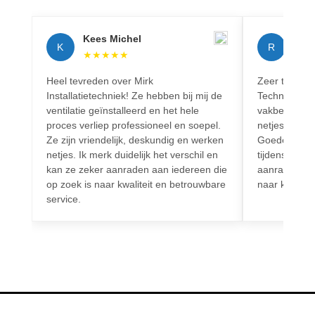
Kees Michel
Rich
K
R
★
★
★
★
★
★
★
Heel tevreden over Mirk
Zeer tevreden
Installatietechniek! Ze hebben bij mij de
Techniek! Pr
ventilatie geïnstalleerd en het hele
vakbekwaam.
proces verliep professioneel en soepel.
netjes en vo
Ze zijn vriendelijk, deskundig en werken
Goede commun
netjes. Ik merk duidelijk het verschil en
tijdens het h
kan ze zeker aanraden aan iedereen die
aanrader voo
op zoek is naar kwaliteit en betrouwbare
naar kwalitei
service.