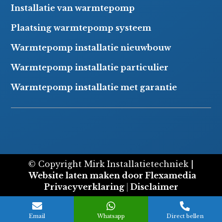
Installatie van warmtepomp
Plaatsing warmtepomp systeem
Warmtepomp installatie nieuwbouw
Warmtepomp installatie particulier
Warmtepomp installatie met garantie
© Copyright Mirk Installatietechniek |
Website laten maken door Flexamedia
Privacyverklaring
|
Disclaimer



Email
Whatsapp
Direct bellen