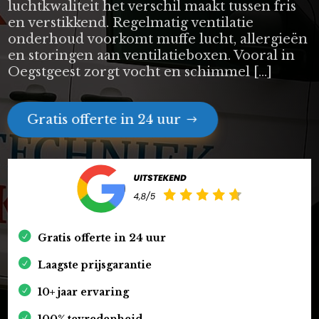
luchtkwaliteit het verschil maakt tussen fris
en verstikkend. Regelmatig ventilatie
onderhoud voorkomt muffe lucht, allergieën
en storingen aan ventilatieboxen. Vooral in
Oegstgeest zorgt vocht en schimmel […]
Gratis offerte in 24 uur
Gratis offerte in 24 uur
Laagste prijsgarantie
10+ jaar ervaring
100% tevredenheid