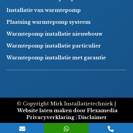
Installatie van warmtepomp
Plaatsing warmtepomp systeem
Warmtepomp installatie nieuwbouw
Warmtepomp installatie particulier
Warmtepomp installatie met garantie
© Copyright Mirk Installatietechniek |
Website laten maken door Flexamedia
Privacyverklaring
|
Disclaimer


