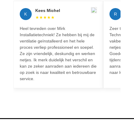
Kees Michel
Rich
K
R
★
★
★
★
★
★
★
Heel tevreden over Mirk
Zeer tevreden
Installatietechniek! Ze hebben bij mij de
Techniek! Pr
ventilatie geïnstalleerd en het hele
vakbekwaam.
proces verliep professioneel en soepel.
netjes en vo
Ze zijn vriendelijk, deskundig en werken
Goede commun
netjes. Ik merk duidelijk het verschil en
tijdens het h
kan ze zeker aanraden aan iedereen die
aanrader voo
op zoek is naar kwaliteit en betrouwbare
naar kwalitei
service.