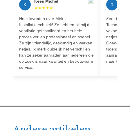
Kees Michel
Rich
K
R
★
★
★
★
★
★
★
Heel tevreden over Mirk
Zeer tevreden
Installatietechniek! Ze hebben bij mij de
Techniek! Pr
ventilatie geïnstalleerd en het hele
vakbekwaam.
proces verliep professioneel en soepel.
netjes en vo
Ze zijn vriendelijk, deskundig en werken
Goede commun
netjes. Ik merk duidelijk het verschil en
tijdens het h
kan ze zeker aanraden aan iedereen die
aanrader voo
op zoek is naar kwaliteit en betrouwbare
naar kwalitei
service.
Andere artikelen.