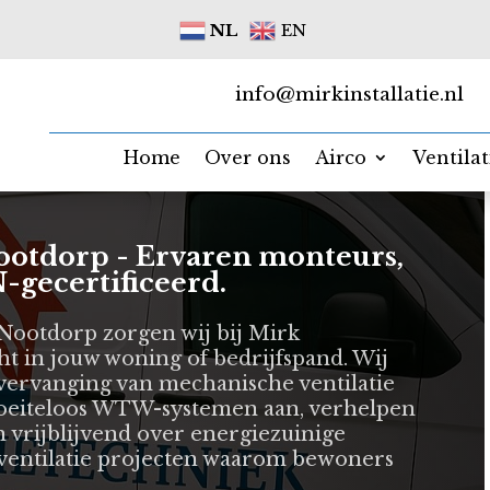
NL
EN
info@mirkinstallatie.nl
Home
Over ons
Airco
Ventila
 Nootdorp - Ervaren monteurs,
-gecertificeerd.
n Nootdorp zorgen wij bij Mirk
cht in jouw woning of bedrijfspand. Wij
 vervanging van mechanische ventilatie
 moeiteloos WTW-systemen aan, verhelpen
 vrijblijvend over energiezuinige
e ventilatie projecten waarom bewoners