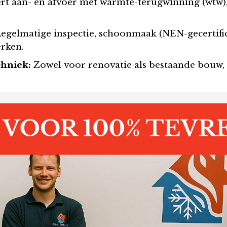
t aan- en afvoer met warmte-terugwinning (wtw)
egelmatige inspectie, schoonmaak (NEN-gecertifice
erken.
chniek:
Zowel voor renovatie als bestaande bouw, i