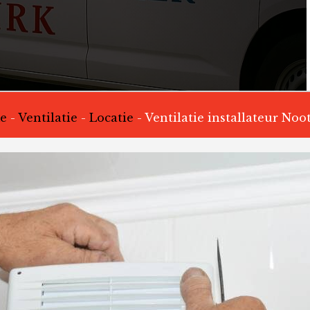
e
-
Ventilatie
-
Locatie
-
Ventilatie installateur Noo