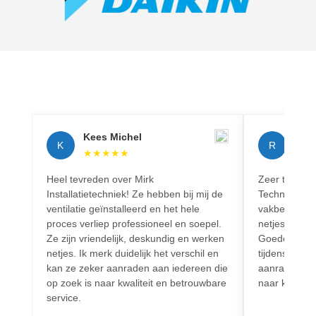
Kees Michel
Rich
K
R
★
★
★
★
★
★
★
Heel tevreden over Mirk
Zeer tevreden
Installatietechniek! Ze hebben bij mij de
Techniek! Pr
ventilatie geïnstalleerd en het hele
vakbekwaam.
proces verliep professioneel en soepel.
netjes en vo
Ze zijn vriendelijk, deskundig en werken
Goede commun
netjes. Ik merk duidelijk het verschil en
tijdens het h
kan ze zeker aanraden aan iedereen die
aanrader voo
op zoek is naar kwaliteit en betrouwbare
naar kwalitei
service.