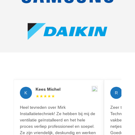
Kees Michel
Rich
K
R
★
★
★
★
★
★
★
Heel tevreden over Mirk
Zeer tevreden
Installatietechniek! Ze hebben bij mij de
Techniek! Pr
ventilatie geïnstalleerd en het hele
vakbekwaam.
proces verliep professioneel en soepel.
netjes en vo
Ze zijn vriendelijk, deskundig en werken
Goede commun