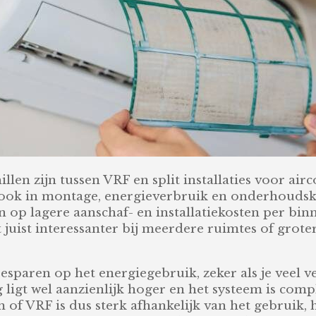
llen zijn tussen VRF en split installaties voor airc
r ook in montage, energieverbruik en onderhoudskos
n op lagere aanschaf- en installatiekosten per bin
juist interessanter bij meerdere ruimtes of grot
 besparen op het energiegebruik, zeker als je veel 
g ligt wel aanzienlijk hoger en het systeem is com
m of VRF is dus sterk afhankelijk van het gebruik, 