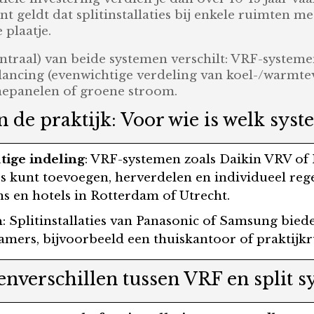
nt geldt dat splitinstallaties bij enkele ruimten 
 plaatje.
ntraal) van beide systemen verschilt: VRF-systemen
ancing (evenwichtige verdeling van koel-/warmtev
epanelen of groene stroom.
 de praktijk: Voor wie is welk syst
ige indeling
: VRF-systemen zoals Daikin VRV of M
tes kunt toevoegen, herverdelen en individueel re
 en hotels in Rotterdam of Utrecht.
n
: Splitinstallaties van Panasonic of Samsung bie
amers, bijvoorbeeld een thuiskantoor of praktijk
enverschillen tussen VRF en split 