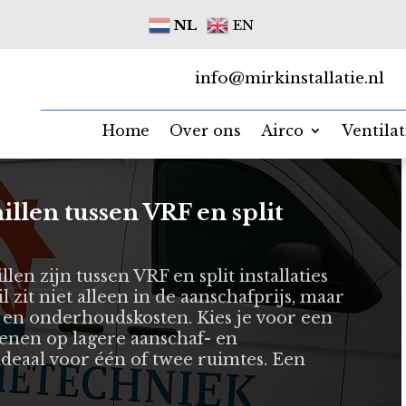
NL
EN
info@mirkinstallatie.nl
Home
Over ons
Airco
Ventila
illen tussen VRF en split
len zijn tussen VRF en split installaties
 zit niet alleen in de aanschafprijs, maar
 en onderhoudskosten. Kies je voor een
ekenen op lagere aanschaf- en
 ideaal voor één of twee ruimtes. Een