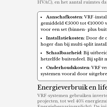
HVAC), en het aantal ruimtes dat
Aanschafkosten
: VRF-insta
gemiddeld €5000 tot €10000 vo
voor een set (binnen- plus buit
Installatiekosten
: Door de 
hoger dan bij multi-split install
Schaalbaarheid
: Bij uitbr
hetzelfde buitendeel. Bij split
Onderhoudskosten
: VRF ve
systemen vooral door uitgebre
Energieverbruik en life
VRF-systemen gebruiken inverte
projecten, tot wel 40% energiezu
Energiebesparingsplicht). De init