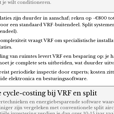
 je wilt conditioneren.
llaties zijn duurder in aanschaf; reken op ~€800 t
or een standaard VRF-buitendeel. Split systemen
endeel).
complexiteit vraagt VRF om specialistische installa
aties.
eiding van ruimtes levert VRF een besparing op: je
 moet je complete sets uitbreiden, wat duurder uitva
reist periodieke inspectie door experts; kosten zit
ide elektronica en besturingssoftware.
 cycle-costing bij VRF en split
rtechnieken en energiebesparende software waardo
iniger zijn vergeleken met conventionele split air
iële investering verdien je dan over 10-15 jaar vaa