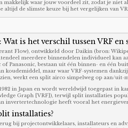
 makkelijk waar jouw voordeel zit, zodat je niet al
 altijd de slimste keuze bij het vergelijken van VRF 
 Wat is het verschil tussen VRF en sp
gerant Flow), ontwikkeld door Daikin (bron: Wikiped
endeel meerdere binnendelen individueel kan aanst
 of Panasonic, bestaan uit één binnen- en één bui
n koudemiddel, maar waar VRF-systemen dankzij va
zien, werkt een split airco simpelweg op aan/uit
82 in Japan en wordt wereldwijd toegepast in kan
ge Graph [VRF]), terwijl split installaties popul
van invertertechnologie heeft vooral het energiev
t installaties?
terug bij projectontwikkelaars, installateurs en a