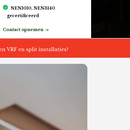
NEN1010, NEN3140
gecertificeerd
Contact opnemen →
n VRF en split installaties?