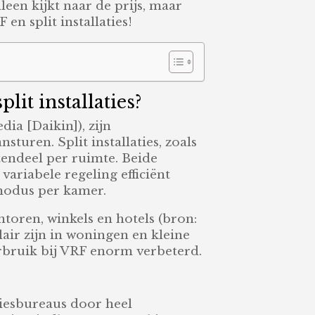
leen kijkt naar de prijs, maar
en split installaties!
lit installaties?
ia [Daikin]), zijn
uren. Split installaties, zoals
tendeel per ruimte. Beide
riabele regeling efficiënt
-modus per kamer.
toren, winkels en hotels (bron:
air zijn in woningen en kleine
erbruik bij VRF enorm verbeterd.
dviesbureaus door heel