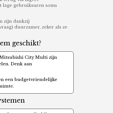
met lage gebruiksuren soms
 zijn dankzij
raag) duurzamer, zeker als ze
eem geschikt?
itsubishi City Multi zijn
gelen. Denk aan
den een budgetvriendelijke
ruimte.
systemen