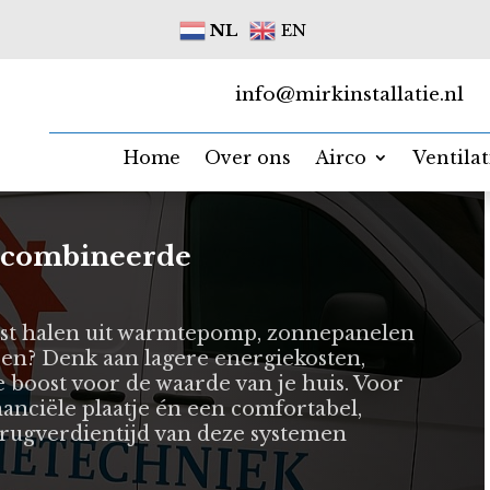
NL
EN
info@mirkinstallatie.nl
Home
Over ons
Airco
Ventila
gecombineerde
inst halen uit warmtepomp, zonnepanelen
en? Denk aan lagere energiekosten,
 boost voor de waarde van je huis. Voor
anciële plaatje én een comfortabel,
terugverdientijd van deze systemen