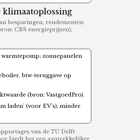
e klimaatoplossing
van besparingen, rendementen
bron: CBS energieprijzen),
de warmtepomp; zonnepanelen
boiler, btw-teruggave op
rktwaarde (bron: VastgoedPro).
lim laden’ (voor EV’s), minder
rapportages van de TU Delft
or biedt het een aantrekkelijker