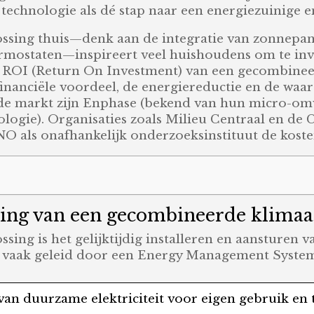
echnologie als dé stap naar een energiezuinige 
ssing thuis—denk aan de integratie van zonnepa
rmostaten—inspireert veel huishoudens om te in
e ROI (Return On Investment) van een gecombinee
 financiële voordeel, de energiereductie en de wa
de markt zijn Enphase (bekend van hun micro-omv
ogie). Organisaties zoals Milieu Centraal en d
TNO als onafhankelijk onderzoeksinstituut de kos
lling van een gecombineerde klimaa
ng is het gelijktijdig installeren en aansturen v
 vaak geleid door een Energy Management System 
an duurzame elektriciteit voor eigen gebruik en t