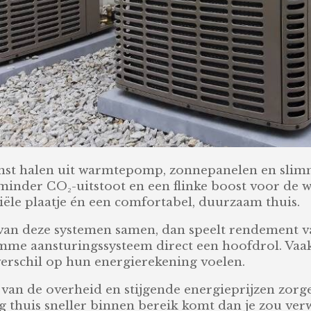
 winst halen uit warmtepomp, zonnepanelen en sl
minder CO₂-uitstoot en een flinke boost voor de w
iële plaatje én een comfortabel, duurzaam thuis.
d van deze systemen samen, dan speelt rendement 
e aansturingssysteem direct een hoofdrol. Vaak z
verschil op hun energierekening voelen.
s van de overheid en stijgende energieprijzen zor
 thuis sneller binnen bereik komt dan je zou ve