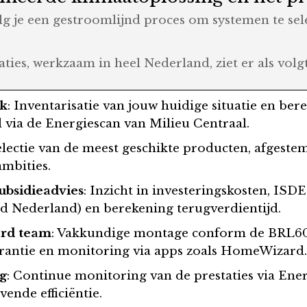
 je een gestroomlijnd proces om systemen te selec
ties, werkzaam in heel Nederland, ziet er als volgt
ik
: Inventarisatie van jouw huidige situatie en be
 via de Energiescan van Milieu Centraal.
Selectie van de meest geschikte producten, afgest
ambities.
ubsidieadvies
: Inzicht in investeringskosten, IS
 Nederland) en berekening terugverdientijd.
eerd team
: Vakkundige montage conform de BRL6
arantie en monitoring via apps zoals HomeWizard
ng
: Continue monitoring van de prestaties via En
ende efficiëntie.