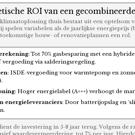
getische ROI van een gecombineerd
limaatoplossing thuis bestaat uit een optelsom 
spelen variabelen als de jaarlijkse energieprijs (
 toekomstige bouw- of renovatieplannen een rol.
ierekening
: Tot 70% gasbesparing met een hybri
f vergoeding via salderingsregeling.
len
: ISDE-vergoeding voor warmtepomp en zonne
.
oning
: Hoger energielabel (A+++) verhoogt de ma
n energieleveranciers
: Door batterijopslag en ‘s
n.
nt de investering in 5-8 jaar terug. Volgens de 
sief waardevermeerdering, tot 7% per jaar. Hierdo