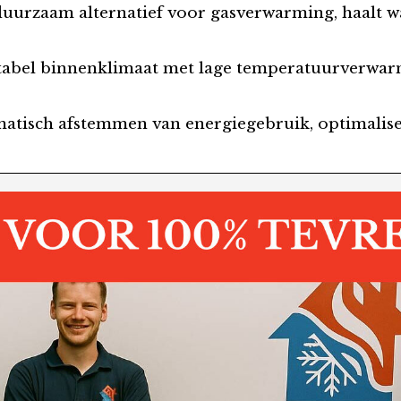
n duurzaam alternatief voor gasverwarming, haalt 
tabel binnenklimaat met lage temperatuurverwar
matisch afstemmen van energiegebruik, optimalis