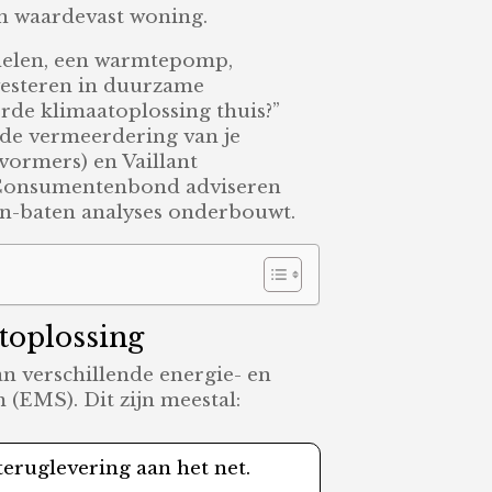
en waardevast woning.
nelen, een warmtepomp,
vesteren in duurzame
rde klimaatoplossing thuis?”
arde vermeerdering van je
ormers) en Vaillant
e Consumentenbond adviseren
ten-baten analyses onderbouwt.
toplossing
an verschillende energie- en
(EMS). Dit zijn meestal:
eruglevering aan het net.