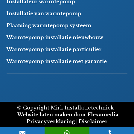
Installateur warmtepomp
Installatie van warmtepomp
Plaatsing warmtepomp systeem
Warmtepomp installatie nieuwbouw
Warmtepomp installatie particulier
Warmtepomp installatie met garantie
© Copyright Mirk Installatietechniek |
Website laten maken door Flexamedia
Privacyverklaring
|
Disclaimer


