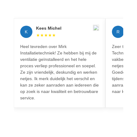
Kees Michel
Rich
K
R
★
★
★
★
★
★
★
Heel tevreden over Mirk
Zeer tevreden
Installatietechniek! Ze hebben bij mij de
Techniek! Pr
ventilatie geïnstalleerd en het hele
vakbekwaam.
proces verliep professioneel en soepel.
netjes en vo
Ze zijn vriendelijk, deskundig en werken
Goede commun
netjes. Ik merk duidelijk het verschil en
tijdens het h
kan ze zeker aanraden aan iedereen die
aanrader voo
op zoek is naar kwaliteit en betrouwbare
naar kwalitei
service.