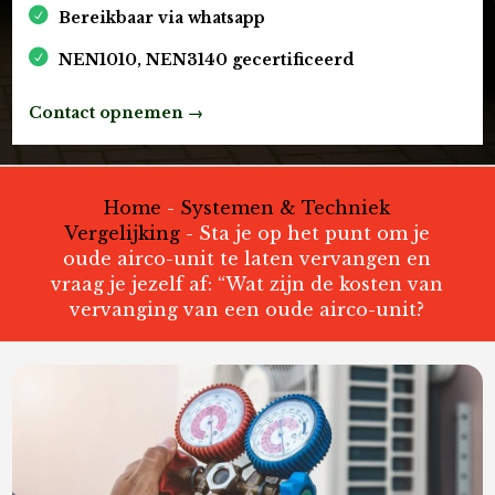
Bereikbaar via whatsapp
NEN1010, NEN3140 gecertificeerd
Contact opnemen →
Home
-
Systemen & Techniek
Vergelijking
-
Sta je op het punt om je
oude airco-unit te laten vervangen en
vraag je jezelf af: “Wat zijn de kosten van
vervanging van een oude airco-unit?