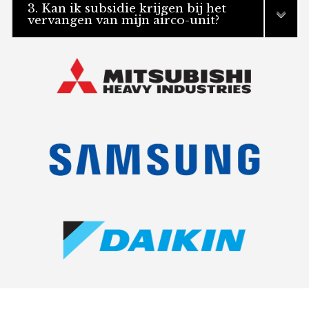
3. Kan ik subsidie krijgen bij het
vervangen van mijn airco-unit?