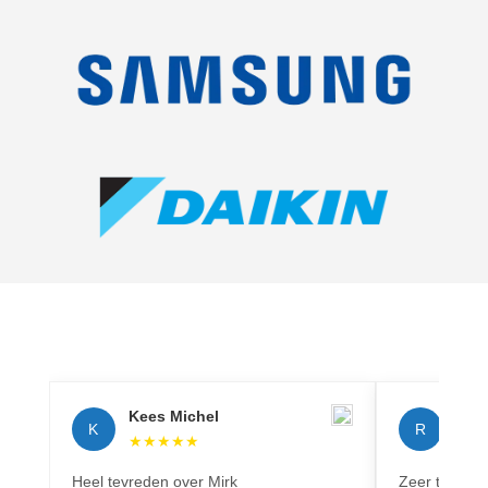
Kees Michel
Rich
K
R
★
★
★
★
★
★
★
Heel tevreden over Mirk
Zeer tevreden