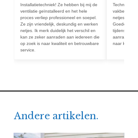
Installatietechniek! Ze hebben bij mij de
Techniek! Pr
ventilatie geïnstalleerd en het hele
vakbekwaam.
proces verliep professioneel en soepel.
netjes en vo
Ze zijn vriendelijk, deskundig en werken
Goede commun
netjes. Ik merk duidelijk het verschil en
tijdens het h
kan ze zeker aanraden aan iedereen die
aanrader voo
op zoek is naar kwaliteit en betrouwbare
naar kwalitei
service.
Andere artikelen.