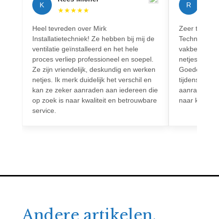
K
R
★
★
★
★
★
★
★
Heel tevreden over Mirk
Zeer tevreden
Installatietechniek! Ze hebben bij mij de
Techniek! Pr
ventilatie geïnstalleerd en het hele
vakbekwaam.
proces verliep professioneel en soepel.
netjes en vo
Ze zijn vriendelijk, deskundig en werken
Goede commun
netjes. Ik merk duidelijk het verschil en
tijdens het h
kan ze zeker aanraden aan iedereen die
aanrader voo
op zoek is naar kwaliteit en betrouwbare
naar kwalitei
service.
Andere artikelen.