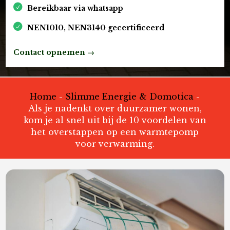
Bereikbaar via whatsapp
NEN1010, NEN3140 gecertificeerd
Contact opnemen →
Home
-
Slimme Energie & Domotica
-
Als je nadenkt over duurzamer wonen,
kom je al snel uit bij de 10 voordelen van
het overstappen op een warmtepomp
voor verwarming.