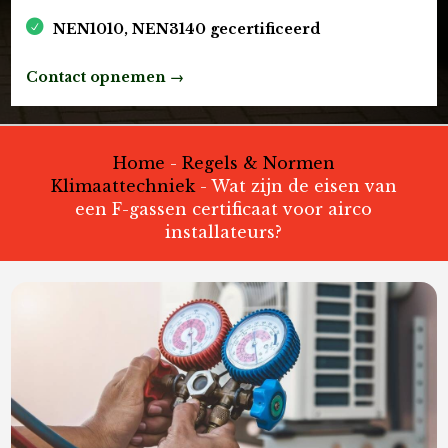
NEN1010, NEN3140 gecertificeerd
Contact opnemen →
Home
-
Regels & Normen
Klimaattechniek
-
Wat zijn de eisen van
een F-gassen certificaat voor airco
installateurs?