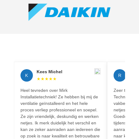
Kees Michel
Rich
K
R
★
★
★
★
★
★
★
Heel tevreden over Mirk
Zeer tevreden
Installatietechniek! Ze hebben bij mij de
Techniek! Pr
ventilatie geïnstalleerd en het hele
vakbekwaam.
proces verliep professioneel en soepel.
netjes en vo
Ze zijn vriendelijk, deskundig en werken
Goede commun
netjes. Ik merk duidelijk het verschil en
tijdens het h
kan ze zeker aanraden aan iedereen die
aanrader voo
op zoek is naar kwaliteit en betrouwbare
naar kwalitei