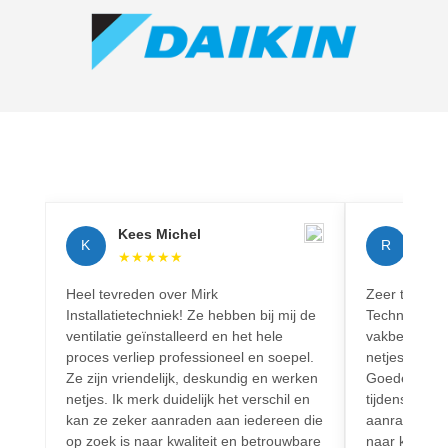
Kees Michel
Rich
K
R
★
★
★
★
★
★
★
Heel tevreden over Mirk
Zeer tevreden
Installatietechniek! Ze hebben bij mij de
Techniek! Pr
ventilatie geïnstalleerd en het hele
vakbekwaam.
proces verliep professioneel en soepel.
netjes en vo
Ze zijn vriendelijk, deskundig en werken
Goede commun
netjes. Ik merk duidelijk het verschil en
tijdens het h
kan ze zeker aanraden aan iedereen die
aanrader voo
op zoek is naar kwaliteit en betrouwbare
naar kwalitei