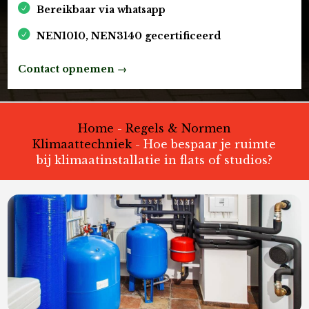
Bereikbaar via whatsapp
NEN1010, NEN3140 gecertificeerd
Contact opnemen →
Home
-
Regels & Normen
Klimaattechniek
-
Hoe bespaar je ruimte
bij klimaatinstallatie in flats of studios?