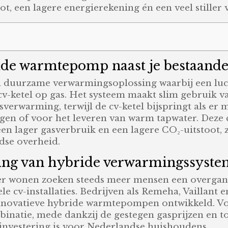
ot, een lagere energierekening én een veel stille
ride warmtepomp naast je bestaande
 duurzame verwarmingsoplossing waarbij een l
-ketel op gas. Het systeem maakt slim gebruik va
erwarming, terwijl de cv-ketel bijspringt als er 
gen of voor het leveren van warm tapwater. Deze 
 een lager gasverbruik en een lagere CO₂-uitstoot
dse overheid.
ling van hybride verwarmingssyst
r wonen zoeken steeds meer mensen een overgang
le cv-installaties. Bedrijven als Remeha, Vaillant
nnovatieve hybride warmtepompen ontwikkeld. Vol
mbinatie, mede dankzij de gestegen gasprijzen en
investering is voor Nederlandse huishoudens.