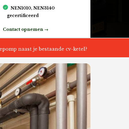
NEN1010, NEN3140
gecertificeerd
Contact opnemen →
epomp naast je bestaande cv-ketel?