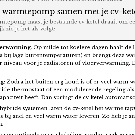
e warmtepomp samen met je cv-ket
tepomp naast je bestaande cv-ketel draait om ee
 zie je het als volgt:
verwarming
: Op milde tot koelere dagen haalt d
lfs bij lage buitentemperaturen) en brengt deze w
niveau voor je radiatoren of vloerverwarming. De 
ng
: Zodra het buiten erg koud is of er veel warm 
ride thermostaat of een modulerende regeling a
aciteit heeft. Dan springt de cv-ketel automatisc
 hybride systemen laten de cv-ketel het warme ta
s bij snel en veel warm water leveren. Zo heb je 
n.
ing en optimale overschakeling worden vaak gere