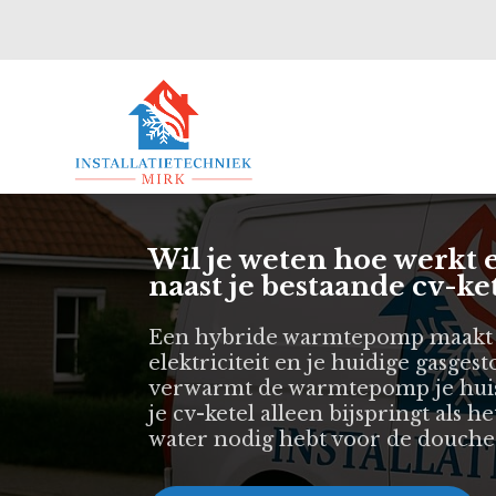
Wil je weten hoe werk
naast je bestaande cv-ke
Een hybride warmtepomp maakt s
elektriciteit en je huidige gasges
verwarmt de warmtepomp je huis m
je cv-ketel alleen bijspringt als h
water nodig hebt voor de douche 