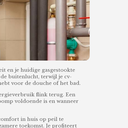
it en je huidige gasgestookte
 buitenlucht, terwijl je cv-
g hebt voor de douche of het bad.
rgieverbruik flink terug. Een
epomp voldoende is en wanneer
mfort in huis op peil te
amere toekomst. Je profiteert