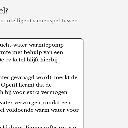
el?
n intelligent samenspel tussen
e lucht-water warmtepomp
armte met behulp van een
cv-ketel blijft hierbij
water gevraagd wordt, merkt de
ls OpenTherm) dat de
h bij voor extra vermogen.
pwater verzorgen, omdat een
snel voldoende warm water voor
geld door slimme software van