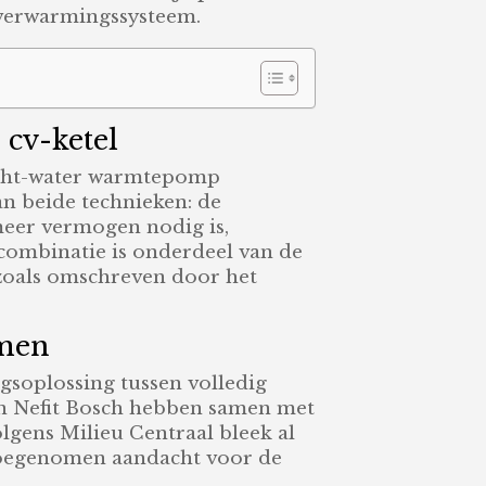
r verwarmingssysteem.
 cv-ketel
ucht-water warmtepomp
n beide technieken: de
meer vermogen nodig is,
combinatie is onderdeel van de
, zoals omschreven door het
emen
soplossing tussen volledig
 en Nefit Bosch hebben samen met
gens Milieu Centraal bleek al
 toegenomen aandacht voor de