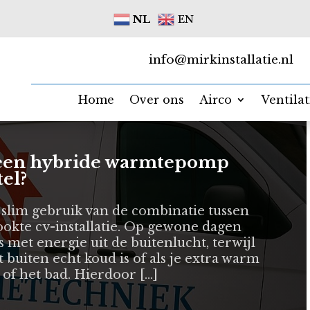
NL
EN
info@mirkinstallatie.nl
Home
Over ons
Airco
Ventila
t een hybride warmtepomp
tel?
lim gebruik van de combinatie tussen
tookte cv-installatie. Op gewone dagen
et energie uit de buitenlucht, terwijl
et buiten echt koud is of als je extra warm
of het bad. Hierdoor […]