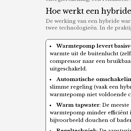
Hoe werkt een hybrid
De werking van een hybride warm
twee technologieën. In de praktijk
Warmtepomp levert basis
warmte uit de buitenlucht (ze
compressor naar een bruikbaar 
uitgeschakeld.
Automatische omschakeli
slimme regeling (vaak een hyb
warmtepomp niet voldoende cap
Warm tapwater
: De meeste
warmtepomp minder efficiënt i
bijvoorbeeld douchen of bade
Regeltechniek
: De aanstur