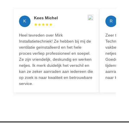
Kees Michel
Rich
K
R
★
★
★
★
★
★
★
Heel tevreden over Mirk
Zeer tevreden
Installatietechniek! Ze hebben bij mij de
Techniek! Pr
ventilatie geïnstalleerd en het hele
vakbekwaam.
proces verliep professioneel en soepel.
netjes en vo
Ze zijn vriendelijk, deskundig en werken
Goede commun
netjes. Ik merk duidelijk het verschil en
tijdens het h
kan ze zeker aanraden aan iedereen die
aanrader voo
op zoek is naar kwaliteit en betrouwbare
naar kwalitei
service.