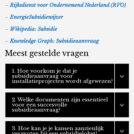
–
Rijksdienst voor Ondernemend Nederland (RVO)
–
EnergieSubsidiewijzer
–
Wikipedia: Subsidie
–
Knowledge Graph: Subsidieaanvraag
Meest gestelde vragen
1. Hoe voorkom je dat je
subsidieaanvraag voor
installatieprojecten wordt afgewezen?
2. Welke documenten zijn essentieel
voor een succesvolle
subsidieaanvraag?
3. Hoe kan je je kansen aanzienlijk
vergroten bij een subsidieloket?