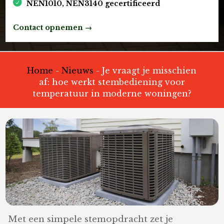
NEN1010, NEN3140 gecertificeerd
Contact opnemen →
Home
-
Nieuws
-
Je vraagt je misschien
af: hoe werkt stembediening voor
temperatuur in moderne woningen?
Met een simpele stemopdracht zet je