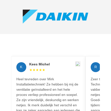
Kees Michel
Rich
K
R
★
★
★
★
★
★
★
Heel tevreden over Mirk
Zeer tevreden
Installatietechniek! Ze hebben bij mij de
Techniek! Pr
ventilatie geïnstalleerd en het hele
vakbekwaam.
proces verliep professioneel en soepel.
netjes en vo
Ze zijn vriendelijk, deskundig en werken
Goede commun
netjes. Ik merk duidelijk het verschil en
tijdens het h
kan ze zeker aanraden aan iedereen die
aanrader voo