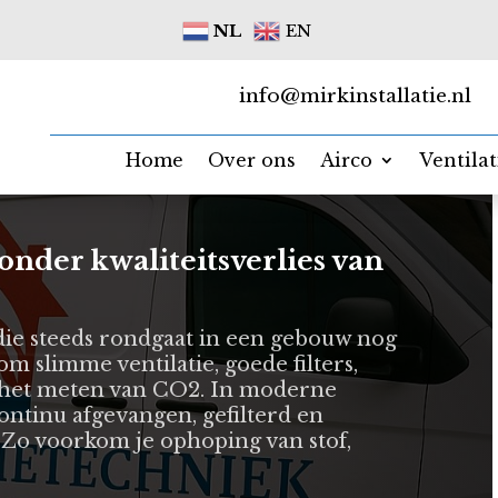
NL
EN
info@mirkinstallatie.nl
Home
Over ons
Airco
Ventila
onder kwaliteitsverlies van
t die steeds rondgaat in een gebouw nog
l om slimme ventilatie, goede filters,
 het meten van CO2. In moderne
ontinu afgevangen, gefilterd en
Zo voorkom je ophoping van stof,