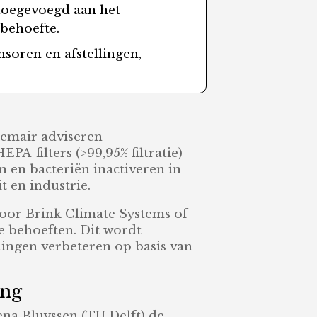
toegevoegd aan het
ebehoefte.
nsoren en afstellingen,
stemair adviseren
EPA-filters (>99,95% filtratie)
n en bacteriën inactiveren in
t en industrie.
door Brink Climate Systems of
e behoeften. Dit wordt
ingen verbeteren op basis van
ing
ena Bluyssen (TU Delft) de