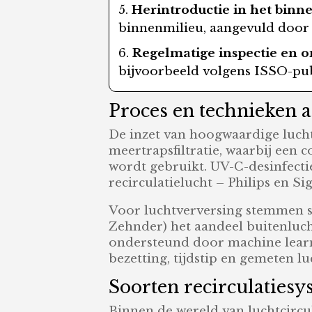
Herintroductie in het binn
binnenmilieu, aangevuld door 
Regelmatige inspectie en 
bijvoorbeeld volgens ISSO-publ
Proces en technieken 
De inzet van hoogwaardige luchtf
meertrapsfiltratie, waarbij een c
wordt gebruikt. UV-C-desinfectie
recirculatielucht – Philips en Si
Voor luchtverversing stemmen sl
Zehnder) het aandeel buitenluch
ondersteund door machine learn
bezetting, tijdstip en gemeten lu
Soorten recirculaties
Binnen de wereld van luchtcircul