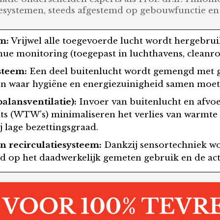
iesystemen, steeds afgestemd op gebouwfunctie en
m:
Vrijwel alle toegevoerde lucht wordt hergebrui
inue monitoring (toegepast in luchthavens, cleanr
steem:
Een deel buitenlucht wordt gemengd met gef
en waar hygiëne en energiezuinigheid samen moet
alansventilatie):
Invoer van buitenlucht en afvo
s (WTW’s) minimaliseren het verlies van warmte 
j lage bezettingsgraad.
n recirculatiesysteem:
Dankzij sensortechniek wo
md op het daadwerkelijk gemeten gebruik en de actu