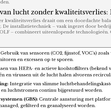
eden.
van lucht zonder kwaliteitsverlies:
er kwaliteitsverlies draait om een doordachte bal
. De installatietechniek – vaak ingezet door bedri
OLF – combineert uiteenlopende technologieën. 
Gebruik van sensoren (CO2, fijnstof, VOC’s) zoa
nitoren en excessen op te sporen.
en van HEPA- en actieve koolstoffilters (bekend 
ën en virussen uit de lucht halen alvorens recircul
ing:
Integratie van slimme luchtbehandelingskas
 en luchtstromen continu bijgestuurd worden.
systemen (GBS):
Centrale aansturing met platfor
anaged, gefilterd en geanalyseerd worden.