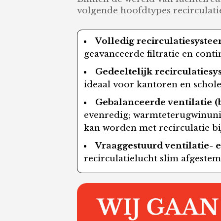
volgende hoofdtypes recirculat
Volledig recirculatiesystee
geavanceerde filtratie en cont
Gedeeltelijk recirculatiesy
ideaal voor kantoren en schol
Gebalanceerde ventilatie (b
evenredig; warmteterugwinunit
kan worden met recirculatie bi
Vraaggestuurd ventilatie- e
recirculatielucht slim afgeste