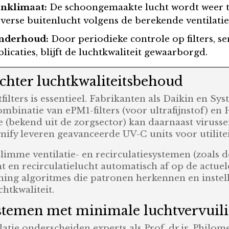
enklimaat:
De schoongemaakte lucht wordt weer 
verse buitenlucht volgens de berekende ventilati
onderhoud:
Door periodieke controle op filters, se
icaties, blijft de luchtkwaliteit gewaarborgd.
achter luchtkwaliteitsbehoud
ilters is essentieel. Fabrikanten als Daikin en Sy
ombinatie van ePM1-filters (voor ultrafijnstof) en H
 (bekend uit de zorgsector) kan daarnaast virusse
gnify leveren geavanceerde UV-C units voor utilitei
imme ventilatie- en recirculatiesystemen (zoals 
t en recirculatielucht automatisch af op de actuel
ing algoritmes die patronen herkennen en instell
chtkwaliteit.
ystemen met minimale luchtvervuil
atie onderscheiden experts als Prof. dr.ir. Philom