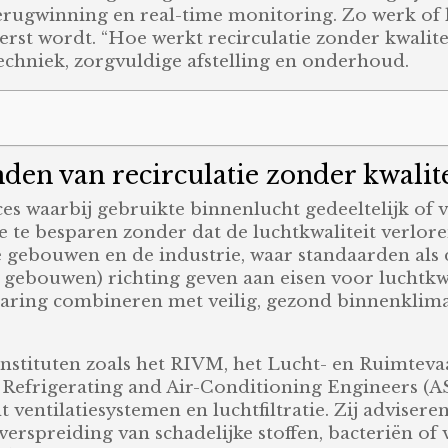
erugwinning en real-time monitoring. Zo werk of l
rst wordt. “Hoe werkt recirculatie zonder kwalitei
echniek, zorgvuldige afstelling en onderhoud.
den van recirculatie zonder kwalite
oces waarbij gebruikte binnenlucht gedeeltelijk of
e te besparen zonder dat de luchtkwaliteit verlor
e gebouwen en de industrie, waar standaarden al
e gebouwen) richting geven aan eisen voor luchtkwa
paring combineren met veilig, gezond binnenklim
 instituten zoals het RIVM, het Lucht- en Ruimte
, Refrigerating and Air-Conditioning Engineers 
t ventilatiesystemen en luchtfiltratie. Zij adviser
 verspreiding van schadelijke stoffen, bacteriën o