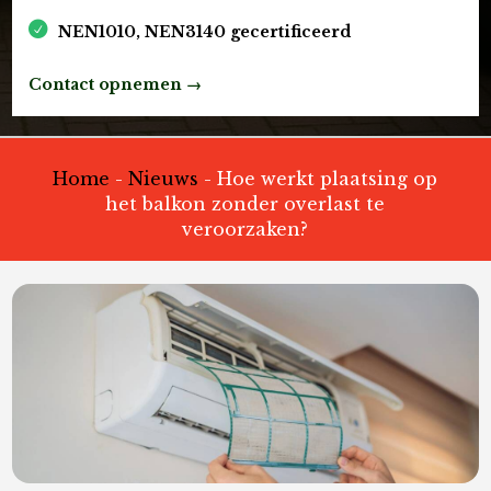
NEN1010, NEN3140 gecertificeerd
Contact opnemen →
Home
-
Nieuws
-
Hoe werkt plaatsing op
het balkon zonder overlast te
veroorzaken?