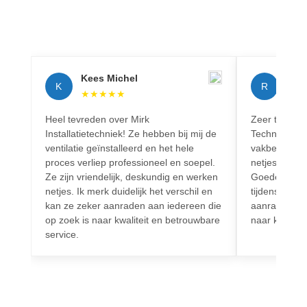
Kees Michel
Rich
K
R
★
★
★
★
★
★
★
Heel tevreden over Mirk
Zeer tevreden
Installatietechniek! Ze hebben bij mij de
Techniek! Pr
ventilatie geïnstalleerd en het hele
vakbekwaam.
proces verliep professioneel en soepel.
netjes en vo
Ze zijn vriendelijk, deskundig en werken
Goede commun
netjes. Ik merk duidelijk het verschil en
tijdens het h
kan ze zeker aanraden aan iedereen die
aanrader voo
op zoek is naar kwaliteit en betrouwbare
naar kwalitei
service.