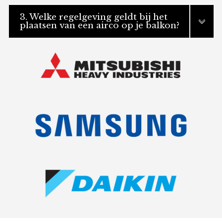
3. Welke regelgeving geldt bij het
plaatsen van een airco op je balkon?