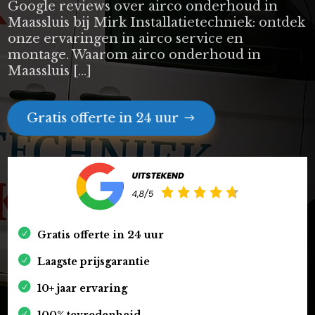
Google reviews over airco onderhoud in
Maassluis bij Mirk Installatietechniek: ontdek
onze ervaringen in airco service en
montage. Waarom airco onderhoud in
Maassluis […]
Gratis offerte in 24 uur
Gratis offerte in 24 uur
Laagste prijsgarantie
10+ jaar ervaring
100% tevredenheid