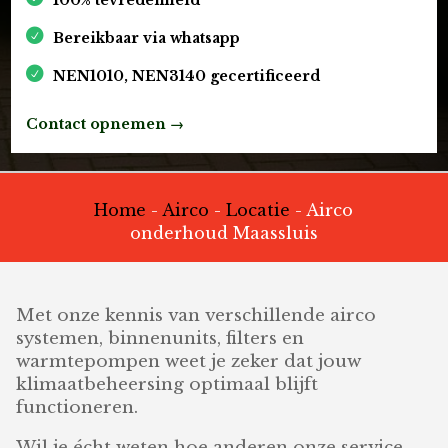
Bereikbaar via whatsapp
NEN1010, NEN3140 gecertificeerd
Contact opnemen →
Home
-
Airco
-
Locatie
-
Airco
onderhoud Maassluis
Met onze kennis van verschillende airco
systemen, binnenunits, filters en
warmtepompen weet je zeker dat jouw
klimaatbeheersing optimaal blijft
functioneren.
Wil je écht weten hoe anderen onze service