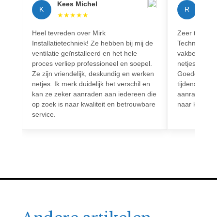
Kees Michel
Rich
K
R
★
★
★
★
★
★
★
Heel tevreden over Mirk
Zeer tevreden
Installatietechniek! Ze hebben bij mij de
Techniek! Pr
ventilatie geïnstalleerd en het hele
vakbekwaam.
proces verliep professioneel en soepel.
netjes en vo
Ze zijn vriendelijk, deskundig en werken
Goede commun
netjes. Ik merk duidelijk het verschil en
tijdens het h
kan ze zeker aanraden aan iedereen die
aanrader voo
op zoek is naar kwaliteit en betrouwbare
naar kwalitei
service.