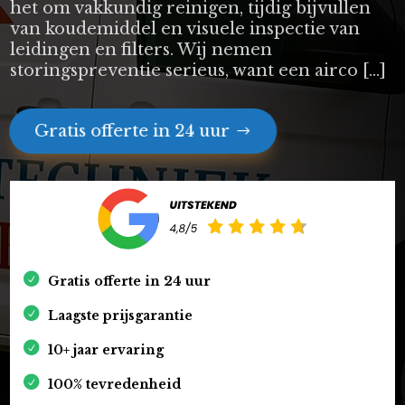
het om vakkundig reinigen, tijdig bijvullen
van koudemiddel en visuele inspectie van
leidingen en filters. Wij nemen
storingspreventie serieus, want een airco […]
Gratis offerte in 24 uur
Gratis offerte in 24 uur
Laagste prijsgarantie
10+ jaar ervaring
100% tevredenheid