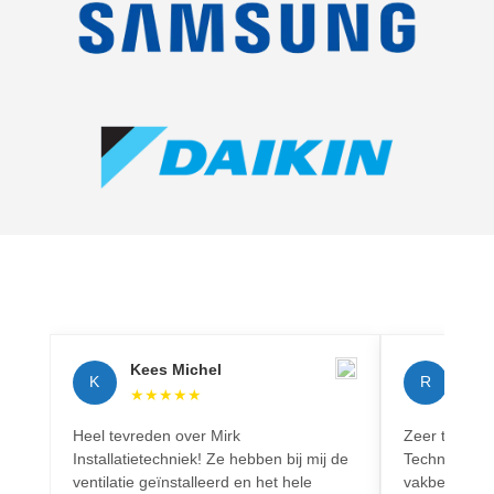
Kees Michel
Rich
K
R
★
★
★
★
★
★
★
Heel tevreden over Mirk
Zeer tevreden
Installatietechniek! Ze hebben bij mij de
Techniek! Pr
ventilatie geïnstalleerd en het hele
vakbekwaam.