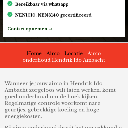
Bereikbaar via whatsapp
NEN1010, NEN3140 gecertificeerd
Contact opnemen →
Home
-
Airco
-
Locatie
-
Airco
onderhoud Hendrik Ido Ambacht
Wanneer je jouw airco in Hendrik Ido
Ambacht zorgeloos wilt laten werken, komt
goed onderhoud om de hoek kijken.
Regelmatige controle voorkomt nare
geurtjes, gebrekkige koeling en hoge
energiekosten.
Bij airco onderhoud draait het om vakkundig