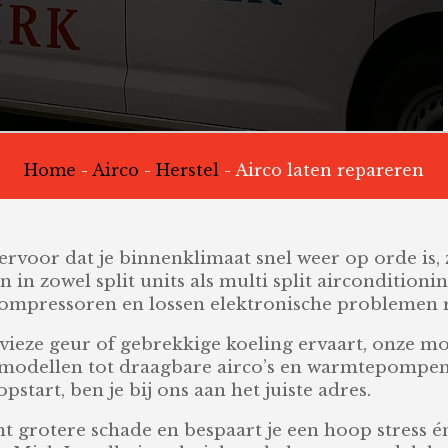
Home
-
Airco
-
Herstel
-
Airco laten repareren
ervoor dat je binnenklimaat snel weer op orde is, 
 in zowel split units als multi split airconditioni
compressoren en lossen elektronische problemen 
 vieze geur of gebrekkige koeling ervaart, onze 
dmodellen tot draagbare airco’s en warmtepompen
opstart, ben je bij ons aan het juiste adres.
grotere schade en bespaart je een hoop stress én