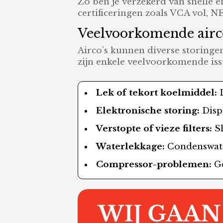
Zo ben je verzekerd van snelle en
certificeringen zoals VCA vol,
Veelvoorkomende airco
Airco’s kunnen diverse storingen
zijn enkele veelvoorkomende iss
Lek of tekort koelmiddel:
D
Elektronische storing:
Displ
Verstopte of vieze filters:
Sl
Waterlekkage:
Condenswater
Compressor-problemen:
Ge