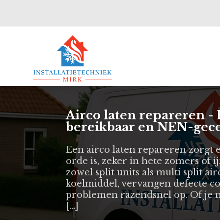
Airco laten repareren - 
bereikbaar en NEN-gecer
Een airco laten repareren zorgt 
orde is, zeker in hete zomers of i
zowel split units als multi split a
koelmiddel, vervangen defecte c
problemen razendsnel op. Of je n
[…]