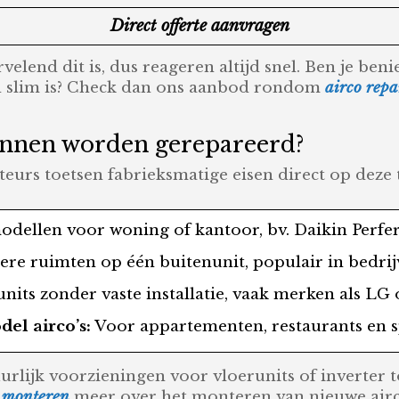
Direct offerte aanvragen
elend dit is, dus reageren altijd snel. Ben je ben
d slim is? Check dan ons aanbod rondom
airco repa
unnen worden gerepareerd?
urs toetsen fabrieksmatige eisen direct op deze t
dellen voor woning of kantoor, bv. Daikin Perfera
re ruimten op één buitenunit, populair in bedrij
its zonder vaste installatie, vaak merken als LG 
l airco’s:
Voor appartementen, restaurants en 
urlijk voorzieningen voor vloerunits of inverter t
n monteren
meer over het monteren van nieuwe airco