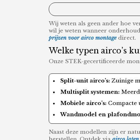
Wij weten als geen ander hoe verv
wil je weten wanneer onderhou
prijzen voor airco montage
direct.
Welke typen airco’s k
Onze STEK-gecertificeerde monte
Split-unit airco’s:
Zuinige mo
Multisplit systemen:
Meerde
Mobiele airco’s:
Compacte un
Wandmodel en plafondmode
Naast deze modellen zijn er natu
herstellen. Ontdek via
airco late