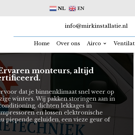
NL
EN
info@mirkinstallatie.nl
Home
Over ons
Airco
Ventila
Ervaren monteurs, altijd
tificeerd.
ervoor dat je binnenklimaat snel weer op
jzige winters. Wij pakken storingen aan in
irconditioning, dichten lekkages in
ompressoren en lossen elektronische
u piepende geluiden, een vieze geur of