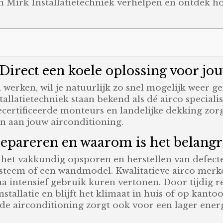
an Mirk Installatietechniek verhelpen en ontdek h
 Direct een koele oplossing voor j
 werken, wil je natuurlijk zo snel mogelijk weer 
llatietechniek staan bekend als dé airco specialis
ecertificeerde monteurs en landelijke dekking zor
n aan jouw airconditioning.
repareren en waarom is het belangr
 het vakkundig opsporen en herstellen van defecte
-systeem of een wandmodel. Kwalitatieve airco merke
intensief gebruik kuren vertonen. Door tijdig rep
nstallatie en blijft het klimaat in huis of op kanto
e airconditioning zorgt ook voor een lager ene