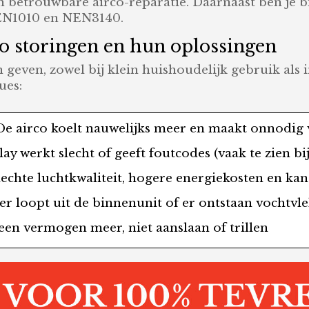
 betrouwbare airco-reparatie. Daarnaast ben je bij
 NEN1010 en NEN3140.
 storingen en hun oplossingen
 geven, zowel bij klein huishoudelijk gebruik als 
ues:
e airco koelt nauwelijks meer en maakt onnodig 
ay werkt slecht of geeft foutcodes (vaak te zien bi
echte luchtkwaliteit, hogere energiekosten en kan
 loopt uit de binnenunit of er ontstaan vochtvl
en vermogen meer, niet aanslaan of trillen