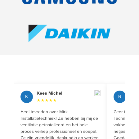
Kees Michel
Rich
K
R
★
★
★
★
★
★
★
Heel tevreden over Mirk
Zeer tevreden
Installatietechniek! Ze hebben bij mij de
Techniek! Pr
ventilatie geïnstalleerd en het hele
vakbekwaam.
proces verliep professioneel en soepel.
netjes en vo
Ze zijn vriendelijk, deskundig en werken
Goede commun