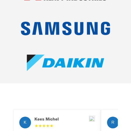
Kees Michel
Rich
K
R
★
★
★
★
★
★
★