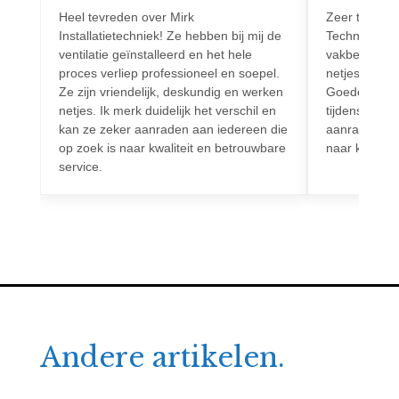
Heel tevreden over Mirk
Zeer tevreden
Installatietechniek! Ze hebben bij mij de
Techniek! Pr
ventilatie geïnstalleerd en het hele
vakbekwaam.
proces verliep professioneel en soepel.
netjes en vo
Ze zijn vriendelijk, deskundig en werken
Goede commun
netjes. Ik merk duidelijk het verschil en
tijdens het h
kan ze zeker aanraden aan iedereen die
aanrader voo
op zoek is naar kwaliteit en betrouwbare
naar kwalitei
service.
Andere artikelen.