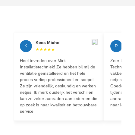
Kees Michel
Rich
K
R
★
★
★
★
★
★
★
Heel tevreden over Mirk
Zeer tevreden
Installatietechniek! Ze hebben bij mij de
Techniek! Pr
ventilatie geïnstalleerd en het hele
vakbekwaam.
proces verliep professioneel en soepel.
netjes en vo
Ze zijn vriendelijk, deskundig en werken
Goede commun
netjes. Ik merk duidelijk het verschil en
tijdens het h
kan ze zeker aanraden aan iedereen die
aanrader voo
op zoek is naar kwaliteit en betrouwbare
naar kwalitei
service.