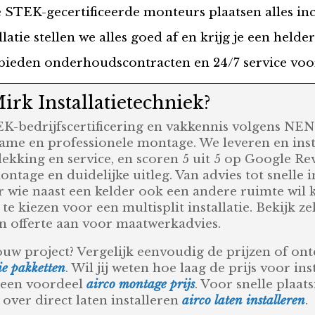
STEK-gecertificeerde monteurs plaatsen alles inclu
latie stellen we alles goed af en krijg je een helde
bieden onderhoudscontracten en 24/7 service voo
rk Installatietechniek?
TEK-bedrijfscertificering en vakkennis volgens N
ame en professionele montage. We leveren en insta
dekking en service, en scoren 5 uit 5 op Google Revie
tage en duidelijke uitleg. Van advies tot snelle ins
 wie naast een kelder ook een andere ruimte wil k
e kiezen voor een multisplit installatie. Bekijk 
een offerte aan voor maatwerkadvies.
ouw project? Vergelijk eenvoudig de prijzen of o
tie pakketten
. Wil jij weten hoe laag de prijs voor in
geen voordeel
airco montage prijs
. Voor snelle plaat
 over direct laten installeren
airco laten installeren
.