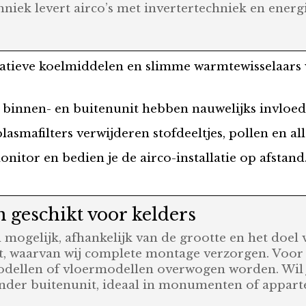
chniek levert airco’s met invertertechniek en ener
tieve koelmiddelen en slimme warmtewisselaars w
e binnen- en buitenunit hebben nauwelijks invloed
asmafilters verwijderen stofdeeltjes, pollen en all
nitor en bedien je de airco-installatie op afstand. 
 geschikt voor kelders
n mogelijk, afhankelijk van de grootte en het doel
nit, waarvan wij complete montage verzorgen. Voo
dmodellen of vloermodellen overwogen worden. Wil 
zonder buitenunit, ideaal in monumenten of appar