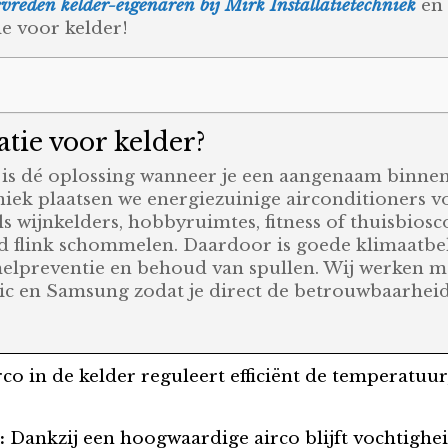
vreden kelder-eigenaren bij Mirk Installatietechniek
en 
ie voor kelder!
atie voor kelder?
er is dé oplossing wanneer je een aangenaam binne
hniek plaatsen we energiezuinige airconditioners 
s wijnkelders, hobbyruimtes, fitness of thuisbios
d flink schommelen. Daardoor is goede klimaatbe
lpreventie en behoud van spullen. Wij werken m
nic en Samsung zodat je direct de betrouwbaarheid
co in de kelder reguleert efficiënt de temperatuur
:
Dankzij een hoogwaardige airco blijft vochtighei