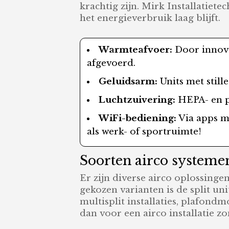
krachtig zijn. Mirk Installatiete
het energieverbruik laag blijft.
Warmteafvoer:
Door innova
afgevoerd.
Geluidsarm:
Units met still
Luchtzuivering:
HEPA- en pl
WiFi-bediening:
Via apps mo
als werk- of sportruimte!
Soorten airco systemen
Er zijn diverse airco oplossinge
gekozen varianten is de split u
multisplit installaties, plafon
dan voor een airco installatie 