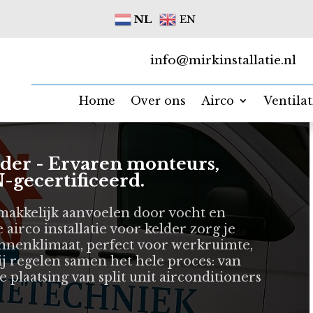
NL
EN
info@mirkinstallatie.nl
Home
Over ons
Airco
Ventila
elder - Ervaren monteurs,
-gecertificeerd.
makkelijk aanvoelen door vocht en
 airco installatie voor kelder zorg je
binnenklimaat, perfect voor werkruimte,
Wij regelen samen het hele proces: van
e plaatsing van split unit airconditioners